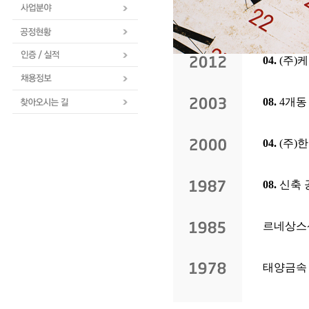
04.
(주)
08.
4개동 
04.
(주)
08.
신축 공
르네상스산
태양금속 