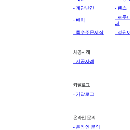
- 계단난간
- 휀스
- 로툰
- 벤치
피
- 특수주문제작
- 정
- 시공사례
- 카달로그
- 온라인 문의