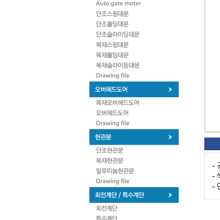
-
-
-