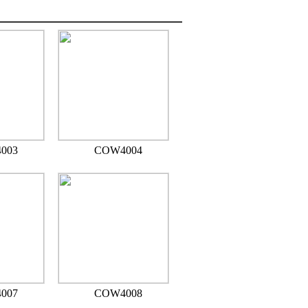
003
COW4004
007
COW4008