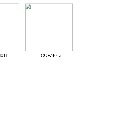
011
COW4012